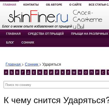
ГЛАВНАЯ
КОНТАКТЫ
ОБ АВТОРЕ
О САЙТЕ
ВСЕ СТАТЬИ 
ГЛАВНАЯ
СРЕДСТВА ОТ ПРЫЩЕЙ
ПРЫЩИ НА РАЗЛИЧНЫХ 
БЛОГ
СОННИК
Главная
>
Сонник
>
Ударяться
А
Б
В
Г
Д
Е
Ж
З
И
Й
К
Л
М
Н
О
П
Р
С
К чему снится Ударяться