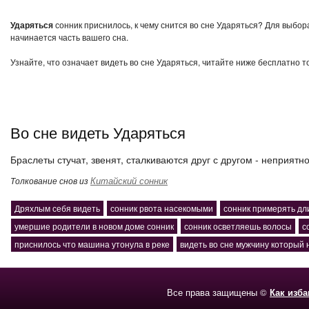
Ударяться
сонник приснилось, к чему снится во сне Ударяться? Для выбор
начинается часть вашего сна.
Узнайте, что означает видеть во сне Ударяться, читайте ниже бесплатно т
Во сне видеть Ударяться
Браслеты стучат, звенят, сталкиваются друг с другом - неприятно
Китайский сонник
Толкование снов из
Дряхлым себя видеть
сонник рвота насекомыми
сонник примерять д
умершие родители в новом доме сонник
сонник осветляешь волосы
с
приснилось что машина утонула в реке
видеть во сне мужчину который 
Все права защищены ©
Как изб