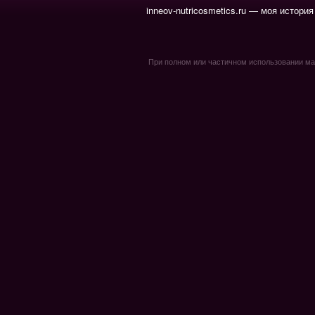
inneov-nutricosmetics.ru — моя история
При полном или частичном использовании мате