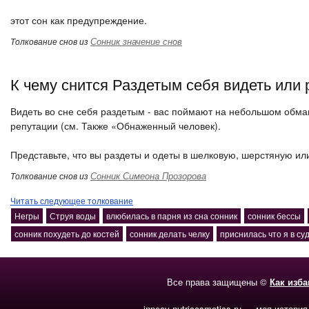
этот сон как предупреждение.
Сонник значение снов
Толкование снов из
К чему снится Раздетым себя видеть или 
Видеть во сне себя раздетым - вас поймают на небольшом обман
репутации (см. Также «Обнаженный человек).
Представьте, что вы раздеты и одеты в шелковую, шерстяную ил
Сонник Симеона Прозорова
Толкование снов из
Читать следующее толкование
Негры
Струя воды
влюбилась в парня из сна сонник
сонник бессы
сонник похудеть до костей
сонник делать челку
приснилась что я в су
Все права защищены ©
Как изб
inneov-nutricosmetics.ru — моя история