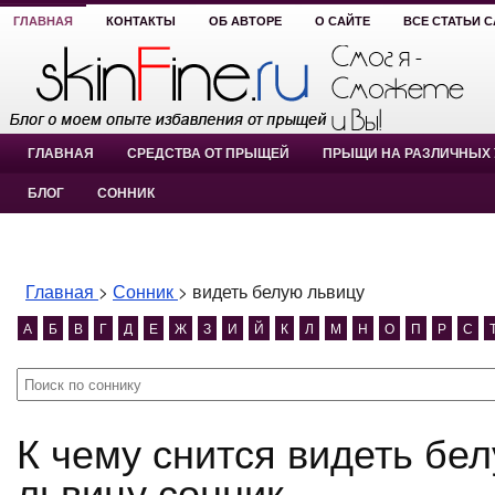
ГЛАВНАЯ
КОНТАКТЫ
ОБ АВТОРЕ
О САЙТЕ
ВСЕ СТАТЬИ 
ГЛАВНАЯ
СРЕДСТВА ОТ ПРЫЩЕЙ
ПРЫЩИ НА РАЗЛИЧНЫХ 
БЛОГ
СОННИК
Главная
>
Сонник
>
видеть белую львицу
А
Б
В
Г
Д
Е
Ж
З
И
Й
К
Л
М
Н
О
П
Р
С
К чему снится видеть белую львицу? видеть белую
львицу сонник