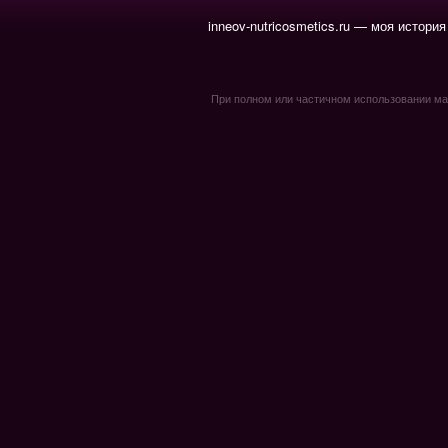
inneov-nutricosmetics.ru — моя история
При полном или частичном использовании мате