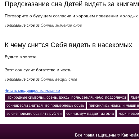
Предсказание сна Детей видеть за книгам
Поговорите о будущем согласии и хорошем поведении молодых
Сонник значение снов
Толкование снов из
К чему снится Себя видеть в насекомых
Будьте в золоте.
Этот сон сулит богатство и честь.
Сонник вещих снов
Толкование снов из
Читать следующее толкование
Природные символы.. осень, дождь, поле, земля, небо, подсолнухи
Хмел
сонник если сниться что примеряешь обувь
приснились крысы и мыши 
во сне приснилось пять рублей
сонник муж падает из окна
коричневое
Все права защищены ©
Как изб