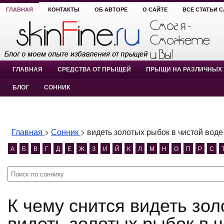
ГЛАВНАЯ
КОНТАКТЫ
ОБ АВТОРЕ
О САЙТЕ
ВСЕ СТАТЬИ 
ГЛАВНАЯ
СРЕДСТВА ОТ ПРЫЩЕЙ
ПРЫЩИ НА РАЗЛИЧНЫХ 
БЛОГ
СОННИК
Главная
>
Сонник
>
видеть золотых рыбок в чистой воде
А
Б
В
Г
Д
Е
Ж
З
И
Й
К
Л
М
Н
О
П
Р
С
К чему снится видеть золотых рыбок в чистой воде?
видеть золотых рыбок в ч