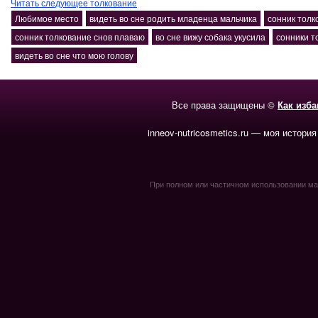
Читать следующее толкование
Любимое место
видеть во сне родить младенца мальчика
сонник толк
сонник толкование снов плаваю
во сне вижу собака укусила
сонники т
видеть во сне что мою голову
Все права защищены ©
Как изб
inneov-nutricosmetics.ru — моя история
При полном или частичном использовании мате