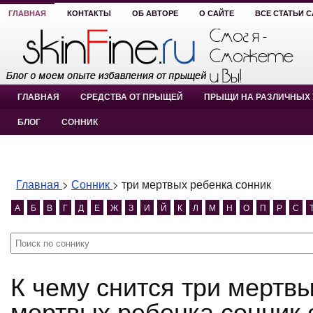
ГЛАВНАЯ
КОНТАКТЫ
ОБ АВТОРЕ
О САЙТЕ
ВСЕ СТАТЬИ 
ГЛАВНАЯ
СРЕДСТВА ОТ ПРЫЩЕЙ
ПРЫЩИ НА РАЗЛИЧНЫХ 
БЛОГ
СОННИК
Главная
>
Сонник
>
три мертвых ребенка сонник
А
Б
В
Г
Д
Е
Ж
З
И
Й
К
Л
М
Н
О
П
Р
С
К чему снится три мертвых ребенка сонник? три
мертвых ребенка сонник 