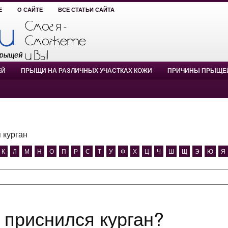
Е
О САЙТЕ
ВСЕ СТАТЬИ САЙТА
ЕЙ
ПРЫЩИ НА РАЗЛИЧНЫХ УЧАСТКАХ КОЖИ
ПРИЧИНЫ ПРЫЩЕ
 курган
К
Л
М
Н
О
П
Р
С
Т
У
Ф
Х
Ц
Ч
Ш
Щ
Э
Ю
Я